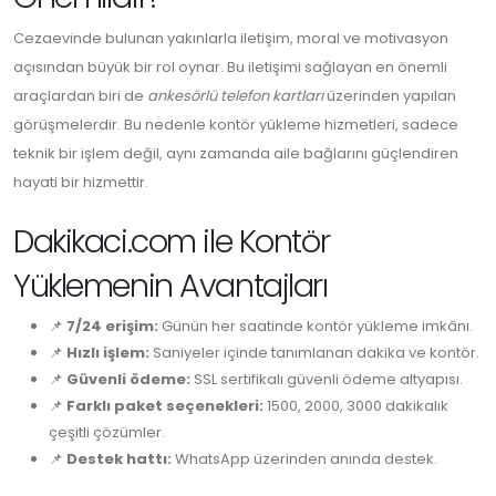
Cezaevinde bulunan yakınlarla iletişim, moral ve motivasyon
açısından büyük bir rol oynar. Bu iletişimi sağlayan en önemli
araçlardan biri de
ankesörlü telefon kartları
üzerinden yapılan
görüşmelerdir. Bu nedenle kontör yükleme hizmetleri, sadece
teknik bir işlem değil, aynı zamanda aile bağlarını güçlendiren
hayati bir hizmettir.
Dakikaci.com ile Kontör
Yüklemenin Avantajları
📌
7/24 erişim:
Günün her saatinde kontör yükleme imkânı.
📌
Hızlı işlem:
Saniyeler içinde tanımlanan dakika ve kontör.
📌
Güvenli ödeme:
SSL sertifikalı güvenli ödeme altyapısı.
📌
Farklı paket seçenekleri:
1500, 2000, 3000 dakikalık
çeşitli çözümler.
📌
Destek hattı:
WhatsApp üzerinden anında destek.