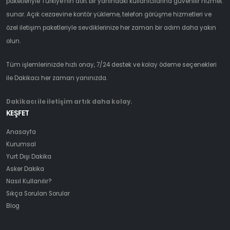
paketleriyle Türkiye'nin dört bir yanındaki kullanıcılarına güvenilir hizmet
sunar. Açık cezaevine kontör yükleme, telefon görüşme hizmetleri ve
özel iletişim paketleriyle sevdiklerinize her zaman bir adım daha yakın
olun.
Tüm işlemlerinizde hızlı onay, 7/24 destek ve kolay ödeme seçenekleri
ile Dakikacı her zaman yanınızda.
Dakikacı ile iletişim artık daha kolay.
KEŞFET
Anasayfa
Kurumsal
Yurt Dışı Dakika
Asker Dakika
Nasıl Kullanılır?
Sıkça Sorulan Sorular
Blog